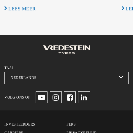
LEES MEER
LE
TAAL
VOLG ONS OP
INVESTEERDERS
PERS
CARRIÈRE
PRIVACYBELEID